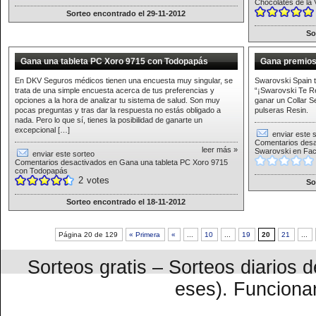
Chocolates de la 
Sorteo encontrado el 29-11-2012
So
Gana una tableta PC Xoro 9715 con Todopapás
Gana premios
En DKV Seguros médicos tienen una encuesta muy singular, se
Swarovski Spain t
trata de una simple encuesta acerca de tus preferencias y
“¡Swarovski Te Re
opciones a la hora de analizar tu sistema de salud. Son muy
ganar un Collar S
pocas preguntas y tras dar la respuesta no estás obligado a
pulseras Resin.
nada. Pero lo que sí, tienes la posibilidad de ganarte un
excepcional […]
enviar este 
Comentarios desa
leer más »
Swarovski en Fa
enviar este sorteo
Comentarios desactivados
en Gana una tableta PC Xoro 9715
con Todopapás
2
votes
So
Sorteo encontrado el 18-11-2012
Página 20 de 129
« Primera
«
...
10
...
19
20
21
...
Sorteos gratis – Sorteos diarios
eses). Funcion