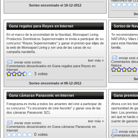
hialurónico de C
Sorteo encontrado el 18-12-2012
So
Gana regalos para Reyes en Internet
Sorteo de Na
En el marco de la proximidad de la Navidad, Monoapart Living
Te recomendamos 
Productos Domésticos Supernormales te invita a participar de su
NATURA y Vilars R
concurso “Reyes Supernormales” y ganar el premio que elijas de
para esta Navidad
la web de Monoapart Living y ser una de las caras de su
familia.
campaña navideña.
enviar este 
leer más »
Comentarios desa
enviar este sorteo
Natura
Comentarios desactivados
en Gana regalos para Reyes en
Internet
3
votes
So
Sorteo encontrado el 08-12-2012
Gana cámaras Panasonic en Internet
Gana premios 
Fotograma.es invita a todos los amantes del cine a participar de
Ahora con los bom
su concurso “Tu escenario de cine favorito” y ganar una de las
oportunidad de ga
dos cámaras Panasonic SZ1.
bien. Los premios
así que te harás c
leer más »
suerte de ganarte
enviar este sorteo
Comentarios desactivados
en Gana cámaras Panasonic en
Internet
enviar este 
0
votes
Comentarios desa