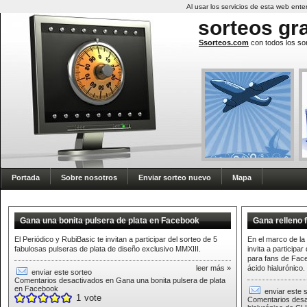
Al usar los servicios de esta web en
sorteos
gra
Ssorteos.com
con todos los sor
Portada
Sobre nosotros
Enviar sorteo nuevo
Mapa
Gana una bonita pulsera de plata en Facebook
Gana relleno 
El Periódico y RubiBasic te invitan a participar del sorteo de 5
En el marco de la 
fabulosas pulseras de plata de diseño exclusivo MMXIII.
invita a participa
para fans de Face
leer más »
ácido hialurónico.
enviar este sorteo
Comentarios desactivados
en Gana una bonita pulsera de plata
en Facebook
enviar este 
1
vote
Comentarios desa