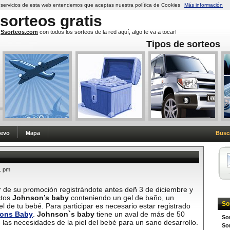
s servicios de esta web entendemos que aceptas nuestra política de Cookies
Más información
sorteos
gratis
Ssorteos.com
con todos los sorteos de la red aquí, algo te va a tocar!
Tipos de sorteos
uevo
Mapa
Busc
1 pm
par de su promoción registrándote antes deñ 3 de diciembre y
ctos
Johnson’s baby
conteniendo un gel de baño, un
So
el de tu bebé.
Para participar es necesario estar registrado
sons Baby
.
Johnson`s baby
tiene un aval de más de 50
So
 las necesidades de la piel del bebé para un sano desarrollo.
Sor