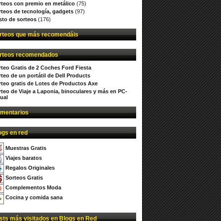
rteos con premio en metálico
(75)
rteos de tecnología, gadgets
(97)
sto de sorteos
(176)
rteos que más recomendáis
rteos recomendados
rteo Gratis de 2 Coches Ford Fiesta
teo de un portátil de Dell Products
rteo gratis de Lotes de Productos Axe
rteo de Viaje a Laponia, binoculares y más en PC-
ual
mentarios
ogs en red
Muestras Gratis
Viajes baratos
Regalos Originales
Sorteos Gratis
Complementos Moda
Cocina y comida sana
sts más visitados en Blogs en Red