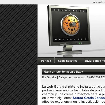
Al usar lo
Portada
Sobre nosotros
Enviar sorteo n
Gana un lote Johnson’s Baby
Por Griselda | Categorías:
concursos
| 29-11-2014 5:3
La web
Guía del niño
te invita a partici
podrás ganar uno de los 6 lotes de produ
champú y una crema protectora para la pi
en la web siguiente:
Sorteo Gratis John
años de experiencia en la investigación de