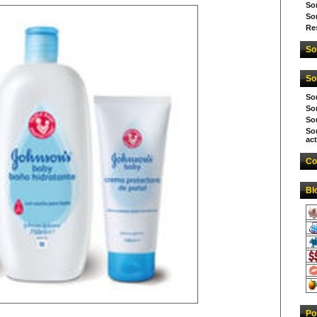
So
So
Re
So
So
So
Sor
So
So
act
Co
Bl
Po