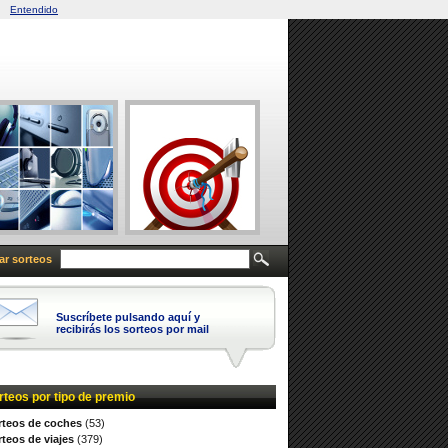
Entendido
ar sorteos
Suscríbete pulsando aquí y
recibirás los sorteos por mail
rteos por tipo de premio
rteos de coches
(53)
teos de viajes
(379)