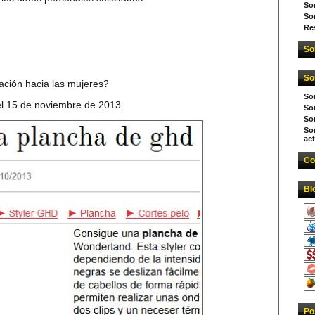
So
So
Re
So
So
nación hacia las mujeres?
So
 el 15 de noviembre de 2013.
Sor
So
So
act
Co
Bl
Po