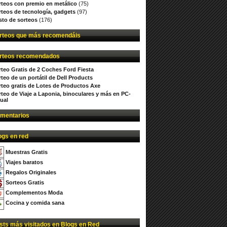
rteos con premio en metálico
(75)
rteos de tecnología, gadgets
(97)
sto de sorteos
(176)
rteos que más recomendáis
rteos recomendados
rteo Gratis de 2 Coches Ford Fiesta
teo de un portátil de Dell Products
rteo gratis de Lotes de Productos Axe
rteo de Viaje a Laponia, binoculares y más en PC-
ual
mentarios
ogs en red
Muestras Gratis
Viajes baratos
Regalos Originales
Sorteos Gratis
Complementos Moda
Cocina y comida sana
sts más visitados en Blogs en Red