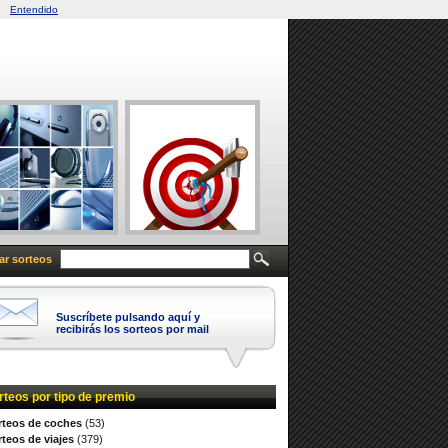
Entendido
ar sorteos
Suscríbete pulsando aquí y
recibirás los sorteos por mail
rteos por tipo de premio
rteos de coches
(53)
teos de viajes
(379)