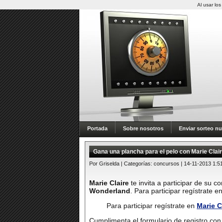
Al usar lo
Portada
Sobre nosotros
Enviar sorteo n
Gana una plancha para el pelo con Marie Clai
Por Griselda | Categorías:
concursos
| 14-11-2013 1:5
Marie Claire
te invita a participar de su 
Wonderland
. Para participar regístrate 
Para participar regístrate en
Marie C
Cumplimenta el formulario de registro con 