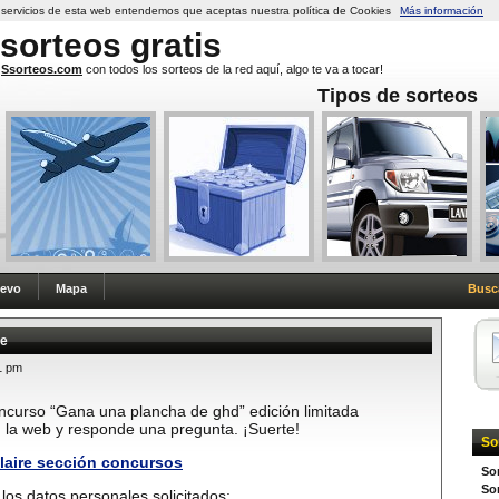
s servicios de esta web entendemos que aceptas nuestra política de Cookies
Más información
sorteos
gratis
Ssorteos.com
con todos los sorteos de la red aquí, algo te va a tocar!
Tipos de sorteos
uevo
Mapa
Busc
re
1 pm
concurso “Gana una plancha de ghd” edición limitada
en la web y responde una pregunta. ¡Suerte!
So
laire sección concursos
So
Sor
los datos personales solicitados: