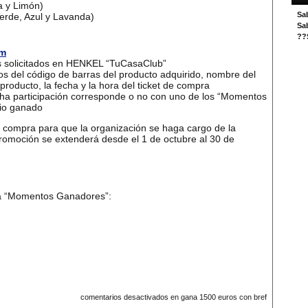
a y Limón)
Sa
Verde, Azul y Lavanda)
Sa
??S
om
es solicitados en HENKEL “TuCasaClub”
os del código de barras del producto adquirido, nombre del
roducto, la fecha y la hora del ticket de compra
cha participación corresponde o no con uno de los “Momentos
mio ganado
e compra para que la organización se haga cargo de la
promoción se extenderá desde el 1 de octubre al 30 de
ca “Momentos Ganadores”:
comentarios desactivados
en gana 1500 euros con bref