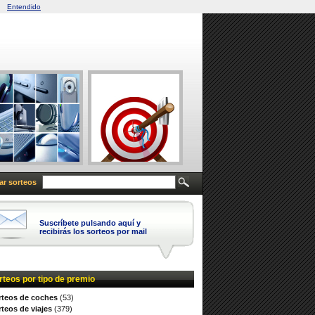
Entendido
ar sorteos
Suscríbete pulsando aquí y
recibirás los sorteos por mail
rteos por tipo de premio
rteos de coches
(53)
teos de viajes
(379)