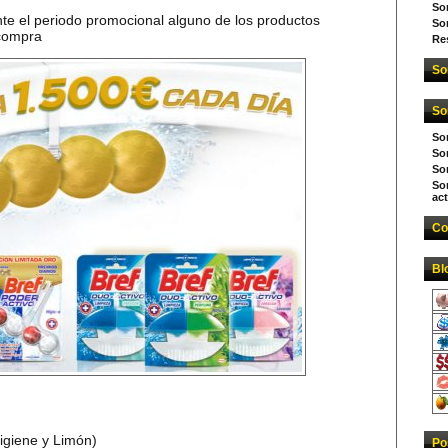
So
ante el periodo promocional alguno de los productos
So
 compra
Re
So
So
So
Sor
So
So
act
Co
Bl
igiene y Limón)
Po