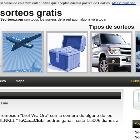
s servicios de esta web entendemos que aceptas nuestra política de Cookies
Más información
sorteos
gratis
Ssorteos.com
con todos los sorteos de la red aquí, algo te va a tocar!
Tipos de sorteos
uevo
Mapa
Busc
41 am
su promoción “Bref WC Oro” con la compra de alguno de los
 HENKEL “
TuCasaClub
” podrás ganar hasta 1.500€ diarios a
So
So
Sor