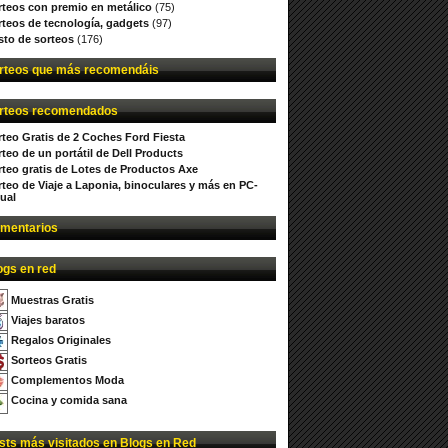
rteos con premio en metálico
(75)
rteos de tecnología, gadgets
(97)
sto de sorteos
(176)
rteos que más recomendáis
rteos recomendados
rteo Gratis de 2 Coches Ford Fiesta
teo de un portátil de Dell Products
rteo gratis de Lotes de Productos Axe
rteo de Viaje a Laponia, binoculares y más en PC-
ual
mentarios
ogs en red
Muestras Gratis
Viajes baratos
Regalos Originales
Sorteos Gratis
Complementos Moda
Cocina y comida sana
sts más visitados en Blogs en Red